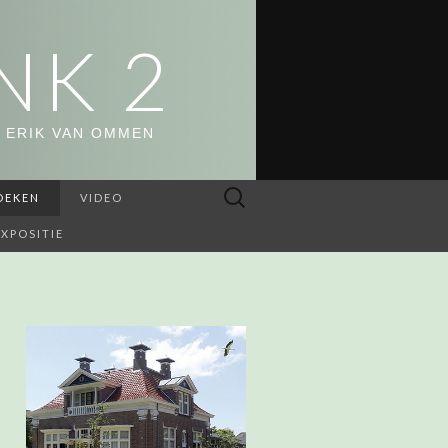
NK 2
 ERIK VAN OMMEN
Zoeken
OEKEN
VIDEO
naar:
EXPOSITIE