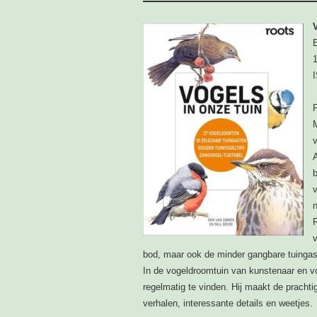
1
P
v
b
n
R
bod, maar ook de minder gangbare tuingaste
In de vogeldroomtuin van kunstenaar en v
regelmatig te vinden. Hij maakt de prachti
verhalen, interessante details en weetjes.