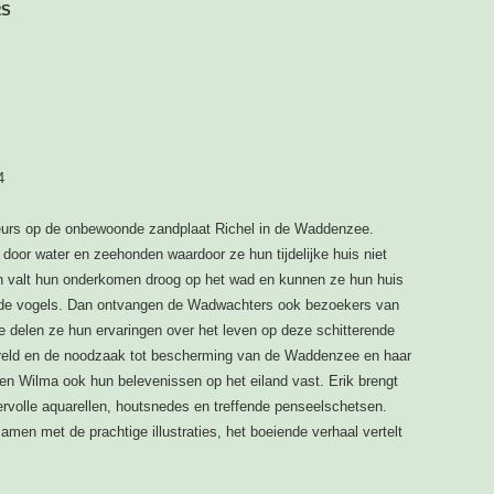
RS
4
auteurs op de onbewoonde zandplaat Richel in de Waddenzee.
 door water en zeehonden waardoor ze hun tijdelijke huis niet
en valt hun onderkomen droog op het wad en kunnen ze hun huis
ende vogels. Dan ontvangen de Wadwachters ook bezoekers van
 delen ze hun ervaringen over het leven op deze schitterende
nwereld en de noodzaak tot bescherming van de Waddenzee en haar
 en Wilma ook hun belevenissen op het eiland vast. Erik brengt
rvolle aquarellen, houtsnedes en treffende penseelschetsen.
samen met de prachtige illustraties, het boeiende verhaal vertelt