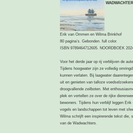
WADWACHTE
Erik van Ommen en Wilma Brinkhof
80 pagina’s. Gebonden. full color.
ISBN 9789464712605. NOORDBOEK 202
Voor het derde jaar op rij verblijven de 
Tijdens hoogwater zijn ze volledig omringd
kunnen verlaten. Bij laagwater daarenteg
uit en genieten van talloze voedselzoek
droogvallende zeilboten. Met enthousiasme
plek en vertellen ze over de rijke diere
bewoners. Tijdens hun verblijf leggen Erik
vogels en landschappen tot leven met sfee
Wilma schrijft een inspirerende tekst die, 
van de Wadwachters.