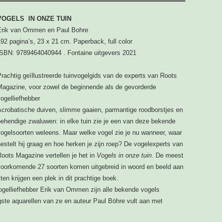
VOGELS IN ONZE TUIN
Erik van Ommen en Paul Bohre
92 pagina’s, 23 x 21 cm. Paperback, full color
ISBN: 9789464040944 . Fontaine uitgevers 2021
rachtig geïllustreerde tuinvogelgids van de experts van Roots
Magazine, voor zowel de beginnende als de gevorderde
ogelliefhebber
Acrobatische duiven, slimme gaaien, parmantige roodborstjes en
ehendige zwaluwen: in elke tuin zie je een van deze bekende
vogelsoorten weleens. Maar welke vogel zie je nu wanneer, waar
estelt hij graag en hoe herken je zijn roep? De vogelexperts van
oots Magazine vertellen je het in
Vogels in onze tuin
. De meest
voorkomende 27 soorten komen uitgebreid in woord en beeld aan
n krijgen een plek in dit prachtige boek.
ogelliefhebber Erik van Ommen zijn alle bekende vogels
gste aquarellen van ze en auteur Paul Böhre vult aan met