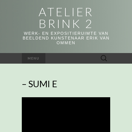
ATELIER
BRINK 2
WERK- EN EXPOSITIERUIMTE VAN
BEELDEND KUNSTENAAR ERIK VAN
OMMEN
Zoeken
MENU
naar:
– SUMI E