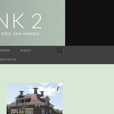
NK 2
 ERIK VAN OMMEN
Zoeken
OEKEN
VIDEO
naar:
EXPOSITIE