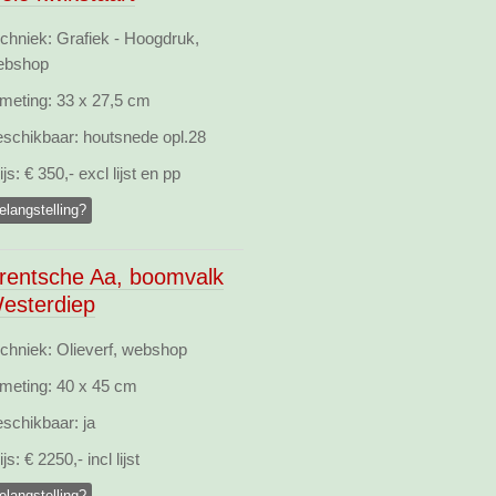
chniek: Grafiek - Hoogdruk,
ebshop
meting:
33 x 27,5 cm
schikbaar:
houtsnede opl.28
ijs:
€ 350,- excl lijst en pp
elangstelling?
rentsche Aa, boomvalk
esterdiep
chniek: Olieverf, webshop
meting:
40 x 45 cm
schikbaar:
ja
ijs:
€ 2250,- incl lijst
elangstelling?