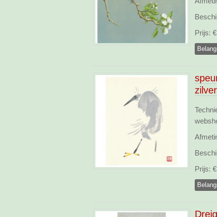
Afmeti
Beschi
Prijs:
€ 
Belang
speu
zilve
Techni
websh
Afmeti
Beschi
Prijs:
€ 
Belang
Drei