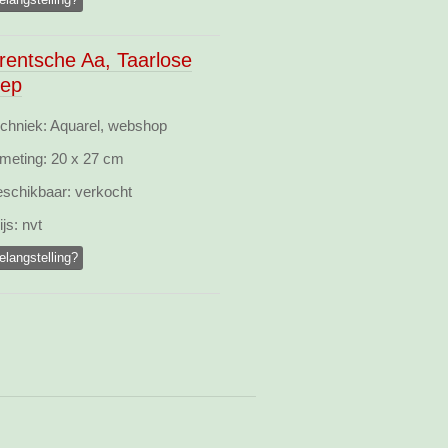
rentsche Aa, Taarlose
iep
chniek: Aquarel, webshop
meting:
20 x 27 cm
schikbaar:
verkocht
ijs:
nvt
elangstelling?