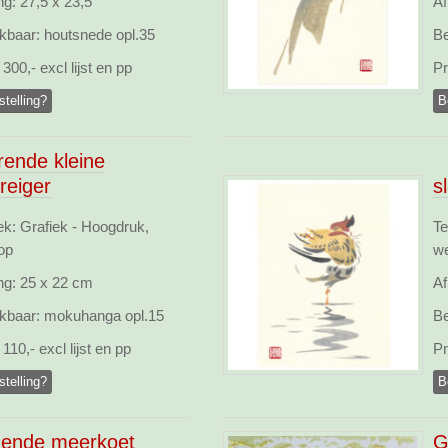
ng:
27,5 x 23,5
Af
kbaar:
houtsnede opl.35
Be
300,- excl lijst en pp
Pr
stelling?
B
rende kleine
rreiger
s
ek: Grafiek - Hoogdruk,
Te
op
w
ng:
25 x 22 cm
Af
kbaar:
mokuhanga opl.15
Be
110,- excl lijst en pp
Pr
stelling?
B
gende meerkoet
G