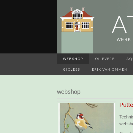
A
WERK-
WEBSHOP
OLIEVERF
AQ
GICLEES
ERIK VAN OMMEN
webshop
Putt
Techni
websh