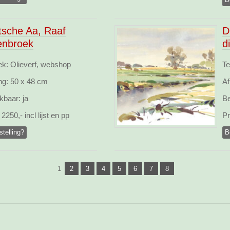
tsche Aa, Raaf
D
enbroek
d
ek: Olieverf, webshop
Te
ng:
50 x 48 cm
Af
kbaar:
ja
Be
2250,- incl lijst en pp
Pr
stelling?
B
1
2
3
4
5
6
7
8