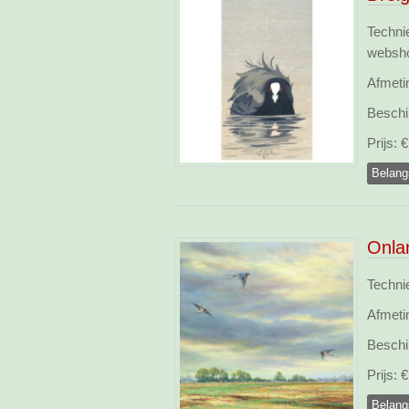
Techni
websh
Afmeti
Beschi
Prijs:
€ 
Belang
Onla
Techni
Afmeti
Beschi
Prijs:
€ 
Belang