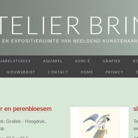
TELIER BRI
 EN EXPOSITIERUIMTE VAN BEELDEND KUNSTENAAR
UARELSTUDIES
AQUAREL
SUMI-E
GRAFIEK
B
NIEUWSBRIEF
CONTACT
HOME
PRIVACY
er en perenbloesem
s
ek: Grafiek - Hoogdruk,
Te
op
w