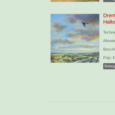
Dren
Halk
Techni
Afmeti
Beschi
Prijs:
€ 
Belang