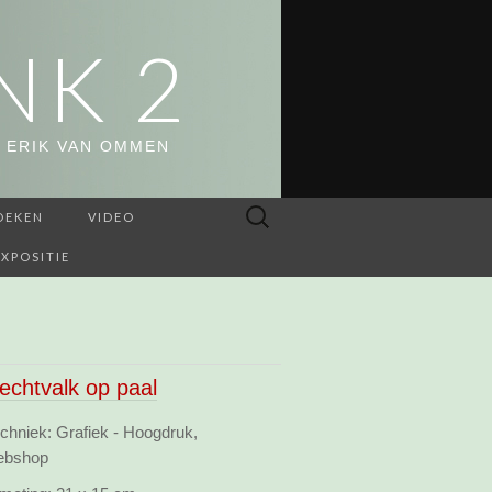
NK 2
 ERIK VAN OMMEN
Zoeken
OEKEN
VIDEO
naar:
EXPOSITIE
lechtvalk op paal
chniek: Grafiek - Hoogdruk,
ebshop