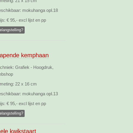
meting:
21 x 15 cm
schikbaar:
mokuhanga opl.18
ijs:
€ 95,- excl lijst en pp
elangstelling?
lapende kemphaan
chniek: Grafiek - Hoogdruk,
ebshop
meting:
22 x 16 cm
schikbaar:
mokuhanga opl.13
ijs:
€ 95,- excl lijst en pp
elangstelling?
ele kwikstaart