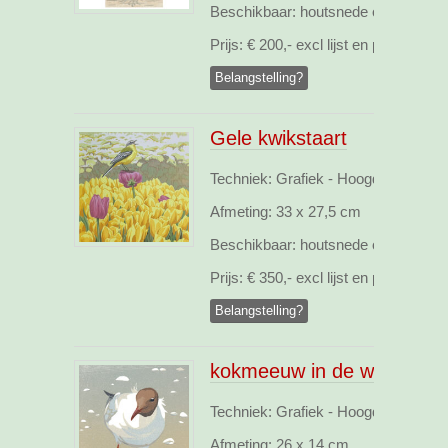
Beschikbaar:
houtsnede opl.27
Prijs:
€ 200,- excl lijst en pp
Belangstelling?
Gele kwikstaart
Techniek: Grafiek - Hoogdruk, webs
Afmeting:
33 x 27,5 cm
Beschikbaar:
houtsnede opl.28
Prijs:
€ 350,- excl lijst en pp
Belangstelling?
kokmeeuw in de wind
Techniek: Grafiek - Hoogdruk, webs
Afmeting:
26 x 14 cm