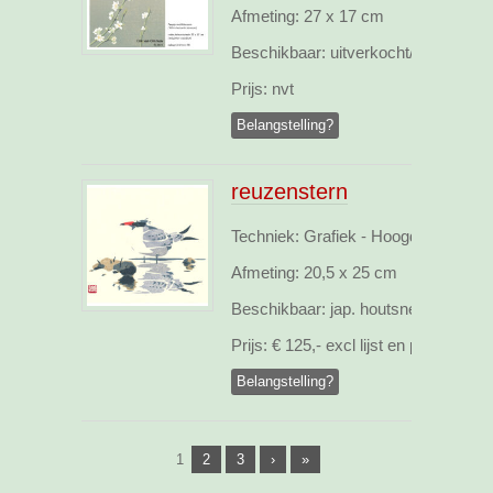
Afmeting:
27 x 17 cm
Beschikbaar:
uitverkocht/sold
Prijs:
nvt
Belangstelling?
reuzenstern
Techniek: Grafiek - Hoogdruk, webs
Afmeting:
20,5 x 25 cm
Beschikbaar:
jap. houtsnede opl.15
Prijs:
€ 125,- excl lijst en pp
Belangstelling?
1
2
3
›
»