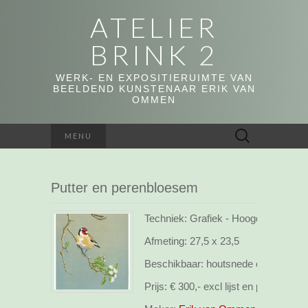
ATELIER
BRINK 2
WERK- EN EXPOSITIERUIMTE VAN
BEELDEND KUNSTENAAR ERIK VAN
OMMEN
Zoeken
MENU
naar:
Putter en perenbloesem
Techniek: Grafiek - Hoogdruk, webs
Afmeting:
27,5 x 23,5
Beschikbaar:
houtsnede opl.35
Prijs:
€ 300,- excl lijst en pp