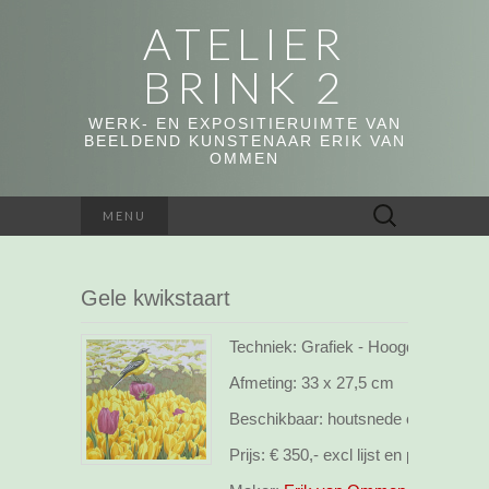
ATELIER
BRINK 2
WERK- EN EXPOSITIERUIMTE VAN
BEELDEND KUNSTENAAR ERIK VAN
OMMEN
Zoeken
MENU
naar:
Gele kwikstaart
Techniek: Grafiek - Hoogdruk, webs
Afmeting:
33 x 27,5 cm
Beschikbaar:
houtsnede opl.28
Prijs:
€ 350,- excl lijst en pp