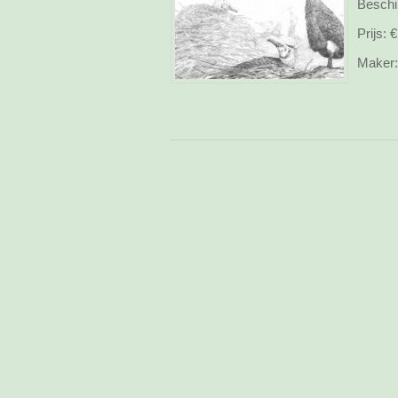
Beschi
Prijs:
€
Maker: