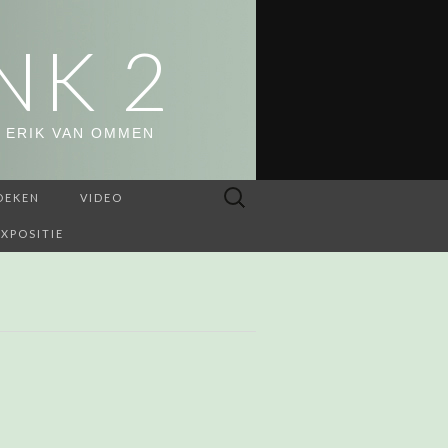
NK 2
 ERIK VAN OMMEN
Zoeken
OEKEN
VIDEO
naar:
EXPOSITIE