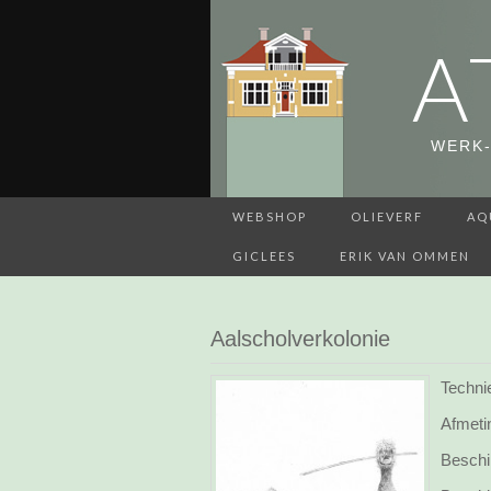
A
WERK-
WEBSHOP
OLIEVERF
AQ
GICLEES
ERIK VAN OMMEN
Aalscholverkolonie
Techni
Afmeti
Beschi