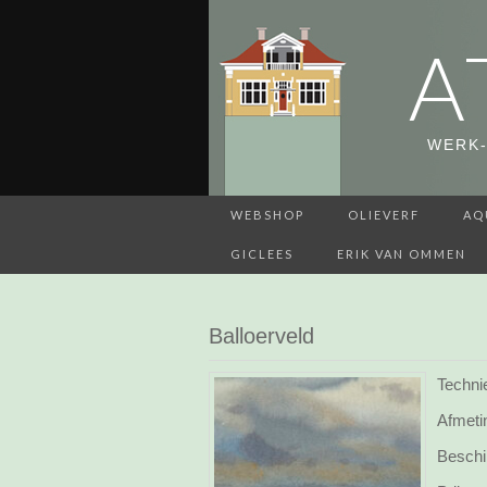
A
WERK-
WEBSHOP
OLIEVERF
AQ
GICLEES
ERIK VAN OMMEN
Balloerveld
Techni
Afmeti
Beschi