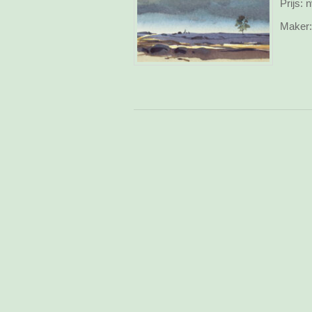
Prijs:
n
Maker: