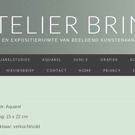
TELIER BRI
 EN EXPOSITIERUIMTE VAN BEELDEND KUNSTENAAR
UARELSTUDIES
AQUAREL
SUMI-E
GRAFIEK
B
NIEUWSBRIEF
CONTACT
HOME
PRIVACY
ek: Aquarel
ng:
15 x 22 cm
kbaar:
verkocht/sold