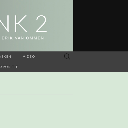
NK 2
 ERIK VAN OMMEN
Zoeken
OEKEN
VIDEO
naar:
EXPOSITIE