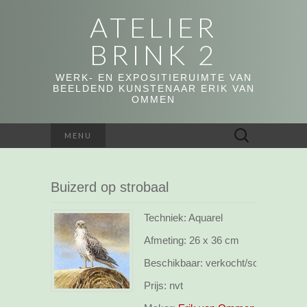
ATELIER
BRINK 2
WERK- EN EXPOSITIERUIMTE VAN
BEELDEND KUNSTENAAR ERIK VAN
OMMEN
Zoeken
MENU
naar:
Buizerd op strobaal
Techniek: Aquarel
Afmeting:
26 x 36 cm
Beschikbaar:
verkocht/sold
Prijs:
nvt