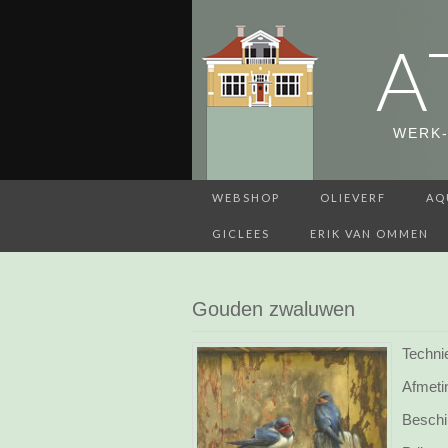
A
WERK-
WEBSHOP
OLIEVERF
AQ
GICLEES
ERIK VAN OMMEN
Gouden zwaluwen
Technie
Afmeti
Beschi