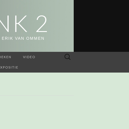
NK 2
 ERIK VAN OMMEN
Zoeken
OEKEN
VIDEO
naar:
EXPOSITIE