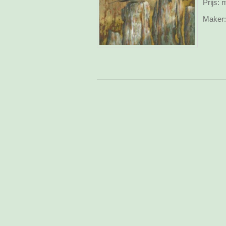
Prijs:
n
Maker: