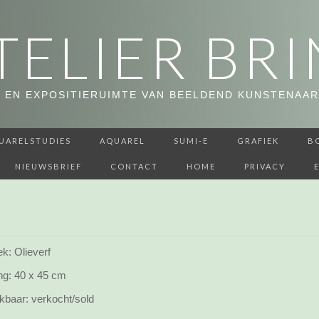
TELIER BRI
 EN EXPOSITIERUIMTE VAN BEELDEND KUNSTENAAR
UARELSTUDIES
AQUAREL
SUMI-E
GRAFIEK
B
NIEUWSBRIEF
CONTACT
HOME
PRIVACY
k: Olieverf
ng:
40 x 45 cm
kbaar:
verkocht/sold