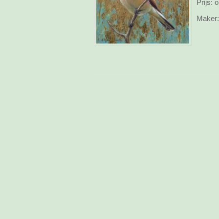
Prijs:
o
Maker: