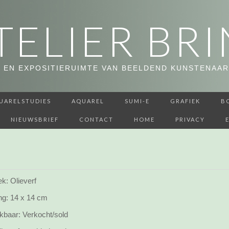
TELIER BRI
 EN EXPOSITIERUIMTE VAN BEELDEND KUNSTENAAR
UARELSTUDIES
AQUAREL
SUMI-E
GRAFIEK
B
NIEUWSBRIEF
CONTACT
HOME
PRIVACY
k: Olieverf
ng:
14 x 14 cm
kbaar:
Verkocht/sold