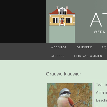
A
WERK-
WEBSHOP
OLIEVERF
AQ
GICLEES
ERIK VAN OMMEN
Grauwe klauwier
Technie
Afmeti
Beschi