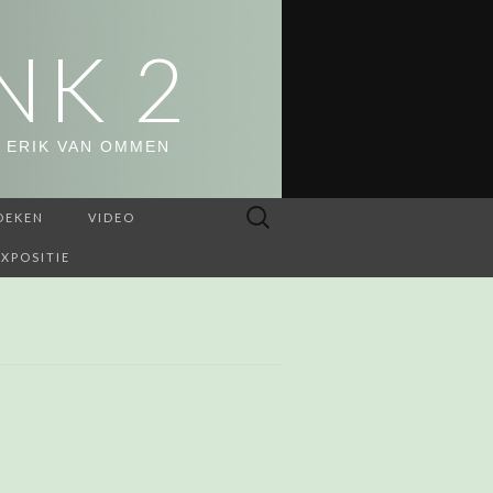
NK 2
 ERIK VAN OMMEN
Zoeken
OEKEN
VIDEO
naar:
EXPOSITIE