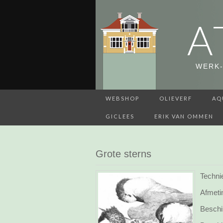
A
WERK-
WEBSHOP
OLIEVERF
AQ
GICLEES
ERIK VAN OMMEN
Grote sterns
Techni
Afmeti
Beschi