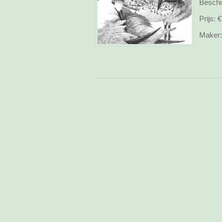
Beschi
Prijs:
€
Maker: