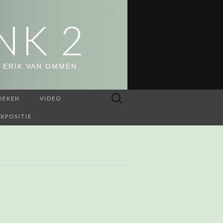
NK 2
 ERIK VAN OMMEN
Zoeken
OEKEN
VIDEO
naar:
EXPOSITIE