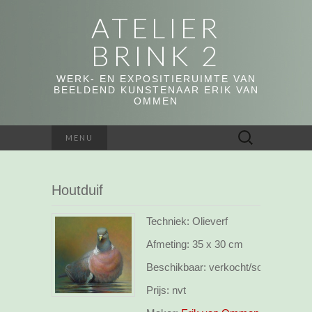
ATELIER
BRINK 2
WERK- EN EXPOSITIERUIMTE VAN
BEELDEND KUNSTENAAR ERIK VAN
OMMEN
Zoeken
MENU
naar:
Houtduif
Techniek: Olieverf
Afmeting:
35 x 30 cm
Beschikbaar:
verkocht/sold
Prijs:
nvt