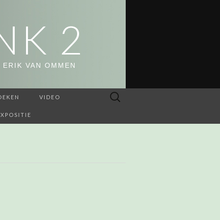
NK 2
 ERIK VAN OMMEN
Zoeken
OEKEN
VIDEO
naar:
EXPOSITIE