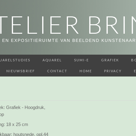
TELIER BRI
 EN EXPOSITIERUIMTE VAN BEELDEND KUNSTENAAR
UARELSTUDIES
AQUAREL
SUMI-E
GRAFIEK
B
NIEUWSBRIEF
CONTACT
HOME
PRIVACY
ek: Grafiek - Hoogdruk,
op
ng:
18 x 25 cm
kbaar:
houtsnede, opl.44