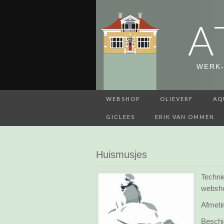
A
WERK-
WEBSHOP
OLIEVERF
AQ
GICLEES
ERIK VAN OMMEN
Huismusjes
Techni
websh
Afmeti
Beschi