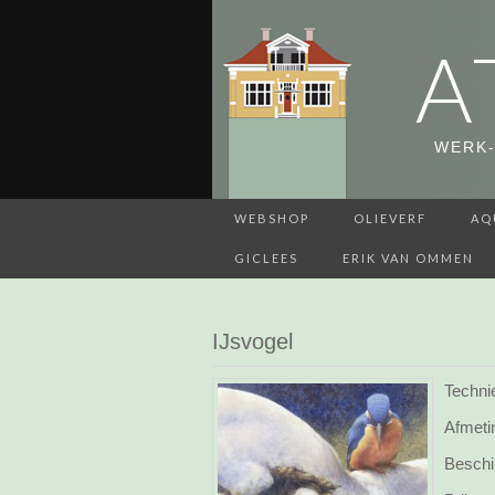
A
WERK-
WEBSHOP
OLIEVERF
AQ
GICLEES
ERIK VAN OMMEN
IJsvogel
Techni
Afmeti
Beschi