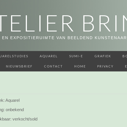
TELIER BRI
 EN EXPOSITIERUIMTE VAN BEELDEND KUNSTENAAR
UARELSTUDIES
AQUAREL
SUMI-E
GRAFIEK
B
NIEUWSBRIEF
CONTACT
HOME
PRIVACY
ek: Aquarel
ng:
onbekend
kbaar:
verkocht/sold