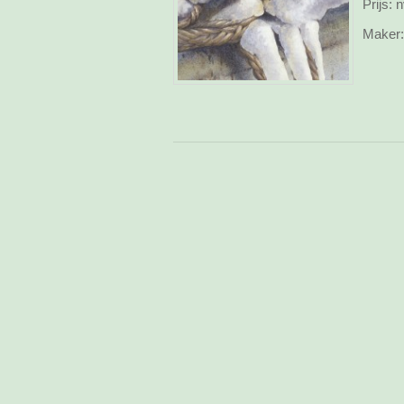
Prijs:
n
Maker: