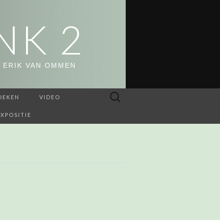
NK 2
 ERIK VAN OMMEN
Zoeken
OEKEN
VIDEO
naar:
EXPOSITIE