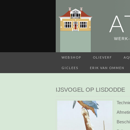
A
WERK-
WEBSHOP
OLIEVERF
AQ
GICLEES
ERIK VAN OMMEN
IJSVOGEL OP LISDODDE
Techni
Afmeti
Beschi