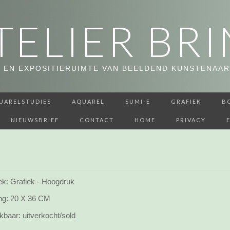
TELIER BRI
 EN EXPOSITIERUIMTE VAN BEELDEND KUNSTENAAR
UARELSTUDIES
AQUAREL
SUMI-E
GRAFIEK
B
NIEUWSBRIEF
CONTACT
HOME
PRIVACY
ek: Grafiek - Hoogdruk
ng:
20 X 36 CM
kbaar:
uitverkocht/sold