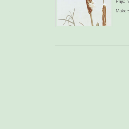
Prijs:
n
Maker: