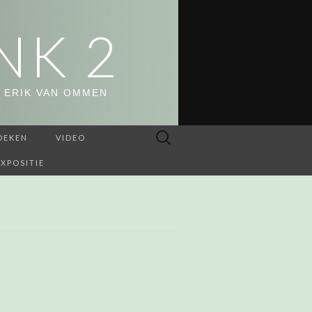
NK 2
 ERIK VAN OMMEN
Zoeken
OEKEN
VIDEO
naar:
EXPOSITIE