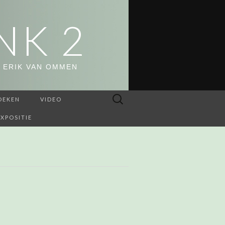
NK 2
 ERIK VAN OMMEN
Zoeken
OEKEN
VIDEO
naar:
EXPOSITIE