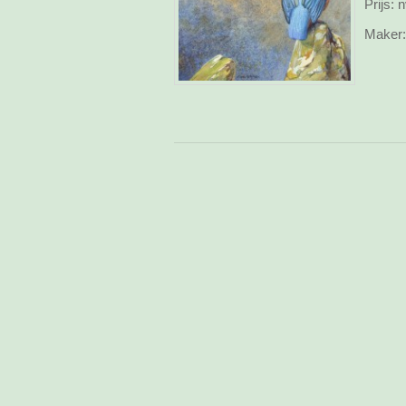
Prijs:
n
Maker: