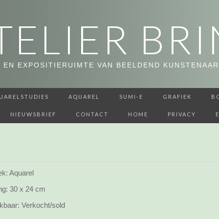
TELIER BRI
 EN EXPOSITIERUIMTE VAN BEELDEND KUNSTENAAR
UARELSTUDIES
AQUAREL
SUMI-E
GRAFIEK
B
NIEUWSBRIEF
CONTACT
HOME
PRIVACY
ek: Aquarel
ng:
30 x 24 cm
kbaar:
Verkocht/sold