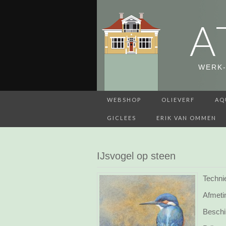
A
WERK-
WEBSHOP
OLIEVERF
AQ
GICLEES
ERIK VAN OMMEN
IJsvogel op steen
Techni
Afmeti
Beschi