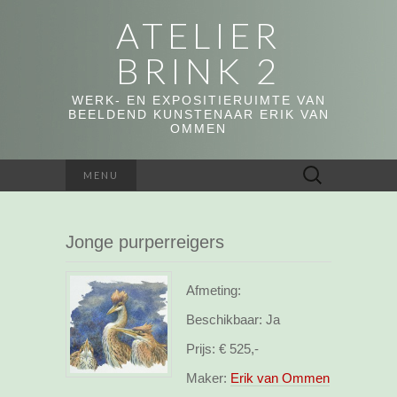
ATELIER
BRINK 2
WERK- EN EXPOSITIERUIMTE VAN
BEELDEND KUNSTENAAR ERIK VAN
OMMEN
Zoeken
MENU
naar:
Jonge purperreigers
Afmeting:
Beschikbaar:
Ja
Prijs:
€ 525,-
Maker:
Erik van Ommen