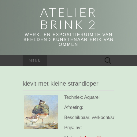
ATELIER
BRINK 2
WERK- EN EXPOSITIERUIMTE VAN
BEELDEND KUNSTENAAR ERIK VAN
OMMEN
Zoeken
MENU
naar:
kievit met kleine strandloper
Techniek: Aquarel
Afmeting:
Beschikbaar:
verkocht/sold
Prijs:
nvt