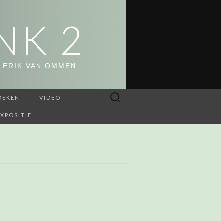
NK 2
 ERIK VAN OMMEN
Zoeken
OEKEN
VIDEO
naar:
EXPOSITIE