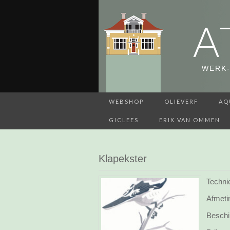
A
WERK-
WEBSHOP
OLIEVERF
AQ
GICLEES
ERIK VAN OMMEN
Klapekster
Techni
Afmeti
Beschi