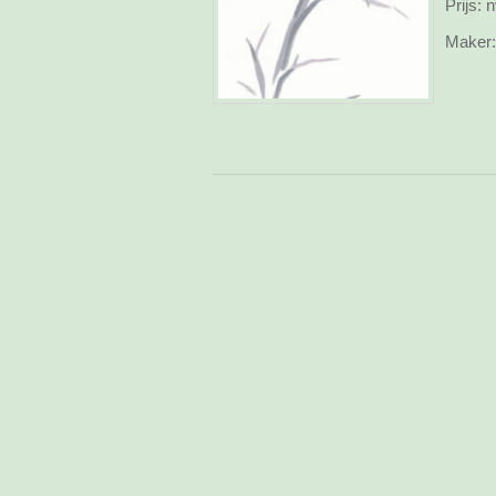
Prijs:
n
Maker: