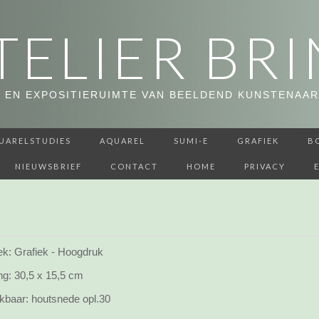
TELIER BRI
 EN EXPOSITIERUIMTE VAN BEELDEND KUNSTENAAR
UARELSTUDIES
AQUAREL
SUMI-E
GRAFIEK
B
NIEUWSBRIEF
CONTACT
HOME
PRIVACY
ek: Grafiek - Hoogdruk
ng:
30,5 x 15,5 cm
kbaar:
houtsnede opl.30