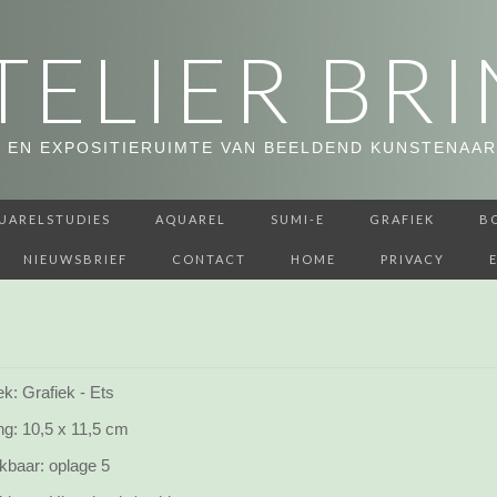
TELIER BRI
 EN EXPOSITIERUIMTE VAN BEELDEND KUNSTENAAR
UARELSTUDIES
AQUAREL
SUMI-E
GRAFIEK
B
NIEUWSBRIEF
CONTACT
HOME
PRIVACY
k: Grafiek - Ets
ng:
10,5 x 11,5 cm
kbaar:
oplage 5