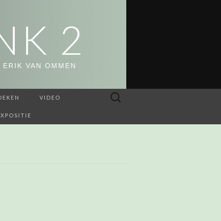
NK 2
 ERIK VAN OMMEN
Zoeken
OEKEN
VIDEO
naar:
EXPOSITIE