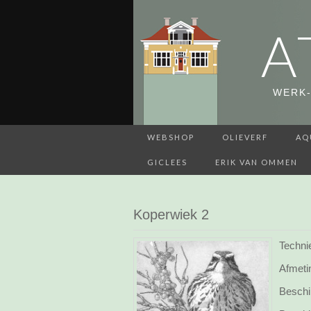
A
WERK-
WEBSHOP
OLIEVERF
AQ
GICLEES
ERIK VAN OMMEN
Koperwiek 2
Technie
Afmeti
Beschi