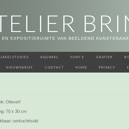
TELIER BRI
 EN EXPOSITIERUIMTE VAN BEELDEND KUNSTENAAR
UARELSTUDIES
AQUAREL
SUMI-E
GRAFIEK
B
NIEUWSBRIEF
CONTACT
HOME
PRIVACY
k: Olieverf
ng:
70 x 30 cm
kbaar:
verkocht/sold