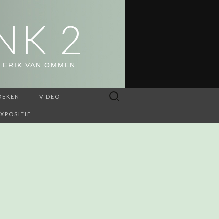
NK 2
 ERIK VAN OMMEN
Zoeken
OEKEN
VIDEO
naar:
EXPOSITIE