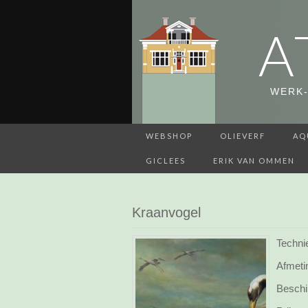
A
WERK-
WEBSHOP
OLIEVERF
AQ
GICLEES
ERIK VAN OMMEN
Kraanvogel
Technie
Afmeti
Beschi