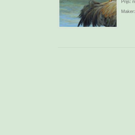
Prijs:
n
Maker: