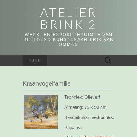
ATELIER
BRINK 2
WERK- EN EXPOSITIERUIMTE VAN
BEELDEND KUNSTENAAR ERIK VAN
OMMEN
Zoeken
MENU
naar:
Kraanvogelfamilie
Techniek: Olieverf
Afmeting:
75 x 90 cm
Beschikbaar:
verkocht/sold
Prijs:
nvt