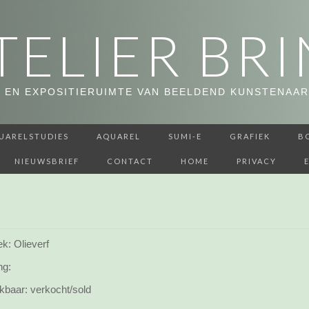
TELIER BRI
 EN EXPOSITIERUIMTE VAN BEELDEND KUNSTENAAR
UARELSTUDIES
AQUAREL
SUMI-E
GRAFIEK
B
NIEUWSBRIEF
CONTACT
HOME
PRIVACY
k: Olieverf
ng:
kbaar:
verkocht/sold