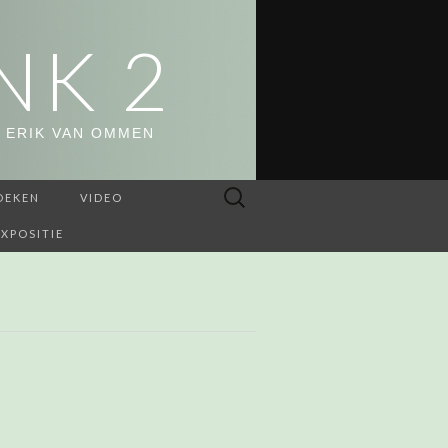
NK 2
 ERIK VAN OMMEN
Zoeken
OEKEN
VIDEO
naar:
EXPOSITIE