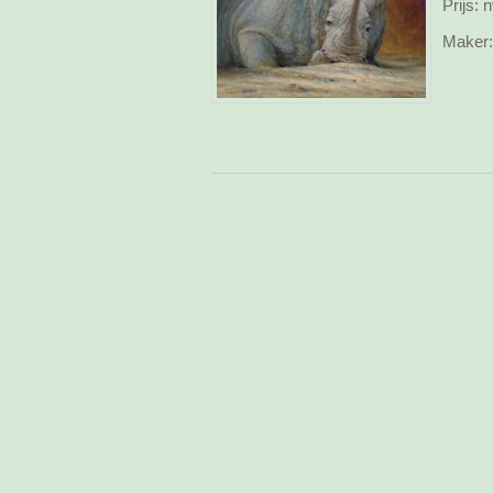
Prijs:
n
Maker: