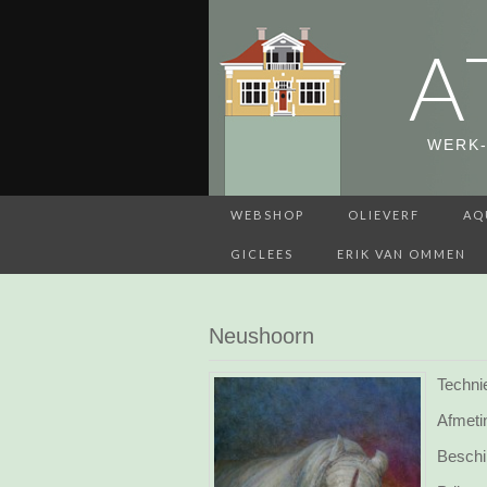
A
WERK-
WEBSHOP
OLIEVERF
AQ
GICLEES
ERIK VAN OMMEN
Neushoorn
Technie
Afmeti
Beschi