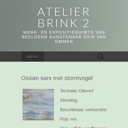
ATELIER
BRINK 2
WERK- EN EXPOSITIERUIMTE VAN
BEELDEND KUNSTENAAR ERIK VAN
OMMEN
Zoeken
MENU
naar:
Ossian sars met stormvogel
Techniek: Olieverf
Afmeting:
Beschikbaar:
verkocht/sold
Prijs:
nvt