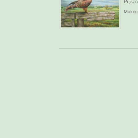
Prijs:
n
Maker: