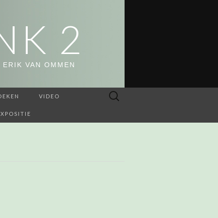
NK 2
 ERIK VAN OMMEN
Zoeken
OEKEN
VIDEO
naar:
EXPOSITIE