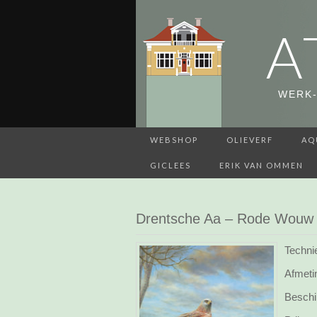
A
WERK-
WEBSHOP
OLIEVERF
AQ
GICLEES
ERIK VAN OMMEN
Drentsche Aa – Rode Wouw
Technie
Afmeti
Beschi