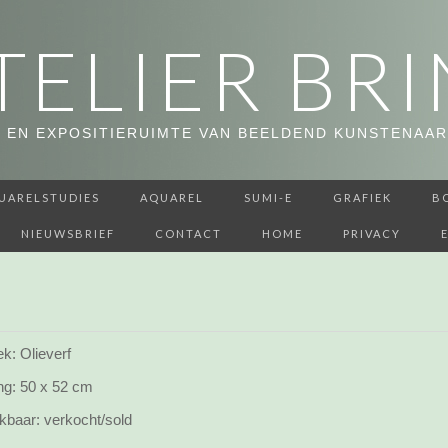
TELIER BRI
 EN EXPOSITIERUIMTE VAN BEELDEND KUNSTENAAR
UARELSTUDIES
AQUAREL
SUMI-E
GRAFIEK
B
NIEUWSBRIEF
CONTACT
HOME
PRIVACY
k: Olieverf
ng:
50 x 52 cm
kbaar:
verkocht/sold