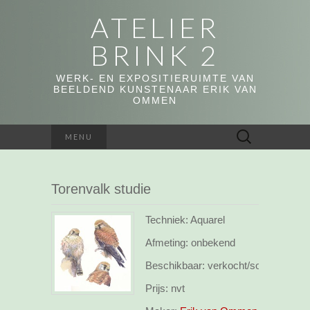
ATELIER
BRINK 2
WERK- EN EXPOSITIERUIMTE VAN
BEELDEND KUNSTENAAR ERIK VAN
OMMEN
Zoeken
MENU
naar:
Torenvalk studie
Techniek: Aquarel
Afmeting:
onbekend
Beschikbaar:
verkocht/sold
Prijs:
nvt