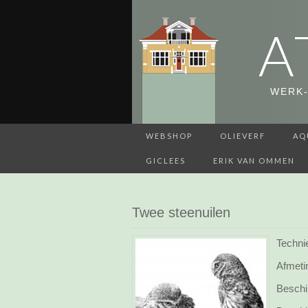
A
WERK-
WEBSHOP
OLIEVERF
AQ
GICLEES
ERIK VAN OMMEN
Twee steenuilen
Technie
Afmeti
Beschi