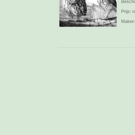
Beschi
Prijs:
n
Maker: