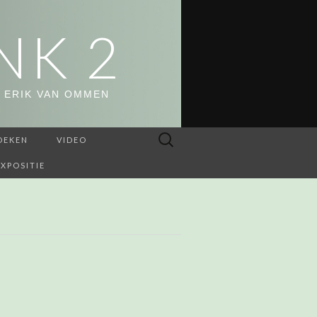
NK 2
 ERIK VAN OMMEN
Zoeken
OEKEN
VIDEO
naar:
EXPOSITIE