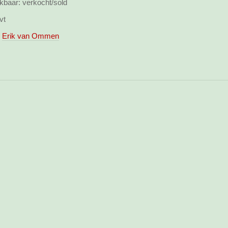
kbaar:
verkocht/sold
vt
Erik van Ommen