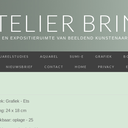
TELIER BRI
 EN EXPOSITIERUIMTE VAN BEELDEND KUNSTENAAR
UARELSTUDIES
AQUAREL
SUMI-E
GRAFIEK
B
NIEUWSBRIEF
CONTACT
HOME
PRIVACY
k: Grafiek - Ets
ng:
24 x 18 cm
kbaar:
oplage - 25