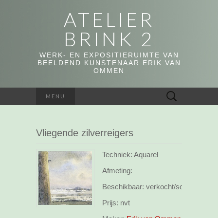
ATELIER
BRINK 2
WERK- EN EXPOSITIERUIMTE VAN
BEELDEND KUNSTENAAR ERIK VAN
OMMEN
Zoeken
MENU
naar:
Vliegende zilverreigers
Techniek: Aquarel
Afmeting:
Beschikbaar:
verkocht/sold
Prijs:
nvt