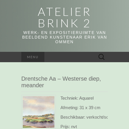
ATELIER
BRINK 2
WERK- EN EXPOSITIERUIMTE VAN
BEELDEND KUNSTENAAR ERIK VAN
OMMEN
Zoeken
MENU
naar:
Drentsche Aa – Westerse diep,
meander
Techniek: Aquarel
Afmeting:
31 x 39 cm
Beschikbaar:
verkocht/sold
Prijs:
nvt