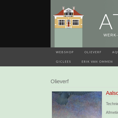
A
WERK-
WEBSHOP
OLIEVERF
AQ
GICLEES
ERIK VAN OMMEN
Olieverf
Aals
Technie
Afmeti