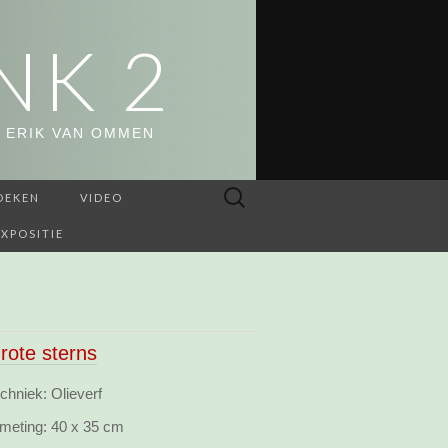
NK 2
 ERIK VAN OMMEN
Zoeken
OEKEN
VIDEO
naar:
EXPOSITIE
rote sterns
chniek: Olieverf
meting:
40 x 35 cm