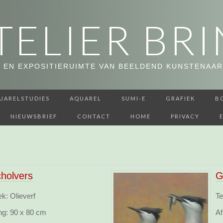
TELIER BRI
 EN EXPOSITIERUIMTE VAN BEELDEND KUNSTENAAR
UARELSTUDIES
AQUAREL
SUMI-E
GRAFIEK
B
NIEUWSBRIEF
CONTACT
HOME
PRIVACY
cholvers
G
k: Olieverf
Te
ng:
90 x 80 cm
Af