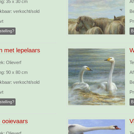
ng:
35 x 30 cm
Af
kbaar:
verkocht/sold
Be
vt
Pr
stelling?
B
n met lepelaars
W
k: Olieverf
Te
ng:
90 x 80 cm
Af
kbaar:
verkocht/sold
Be
vt
Pr
stelling?
B
 ooievaars
V
k: Olieverf
Te