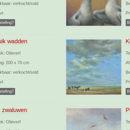
kbaar:
verkocht/sold
Be
vt
Pr
stelling?
B
luik wadden
K
k: Olieverf
Te
ng:
200 x 70 cm
Af
kbaar:
verkocht/sold
Be
vt
Pr
stelling?
B
 zwaluwen
P
k: Olieverf
Te