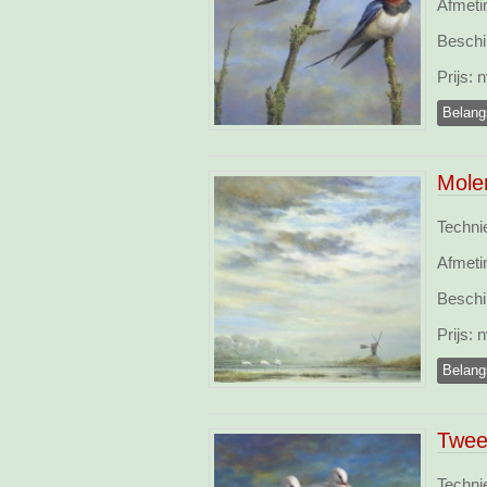
Afmeti
Beschi
Prijs:
n
Belang
Mole
Technie
Afmeti
Beschi
Prijs:
n
Belang
Twee
Technie