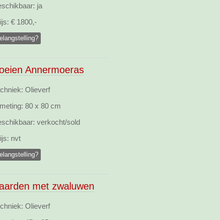
schikbaar:
ja
ijs:
€ 1800,-
elangstelling?
oeien Annermoeras
chniek: Olieverf
meting:
80 x 80 cm
schikbaar:
verkocht/sold
ijs:
nvt
elangstelling?
aarden met zwaluwen
chniek: Olieverf