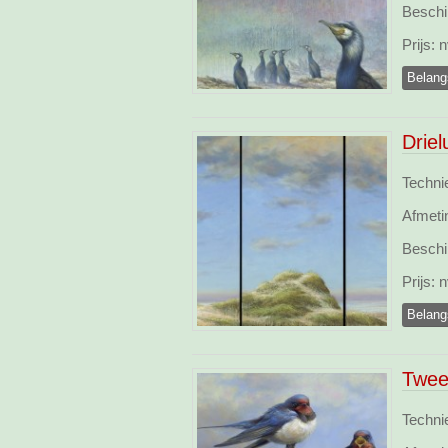
Beschi
Prijs:
n
Belang
Drie
Technie
Afmeti
Beschi
Prijs:
n
Belang
Twee
Technie