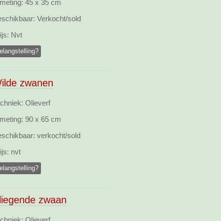
meting:
45 x 35 cm
schikbaar:
Verkocht/sold
ijs:
Nvt
elangstelling?
ilde zwanen
chniek: Olieverf
meting:
90 x 65 cm
schikbaar:
verkocht/sold
ijs:
nvt
elangstelling?
liegende zwaan
chniek: Olieverf